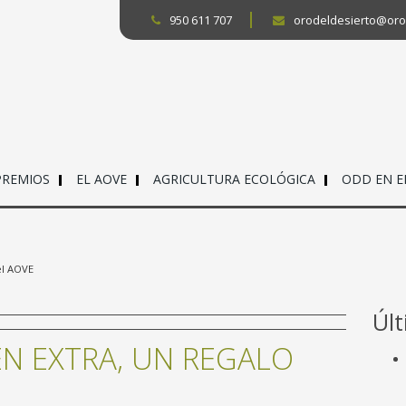
950 611 707
orodeldesierto@oro
PREMIOS
EL AOVE
AGRICULTURA ECOLÓGICA
ODD EN 
el AOVE
Úl
EN EXTRA, UN REGALO