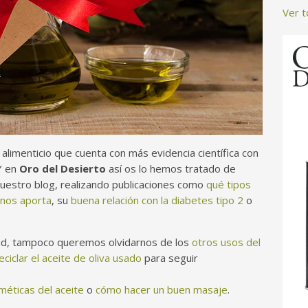
Ver 
 alimenticio que cuenta con más evidencia científica con
 Y en
Oro del Desierto
así os lo hemos tratado de
nuestro blog, realizando publicaciones como
qué tipos
 nos aporta
, su
buena relación con la diabetes tipo 2
o
ud, tampoco queremos olvidarnos de los
otros usos del
ciclar el aceite de oliva usado
para seguir
éticas del aceite
o
cómo hacer un buen masaje
.