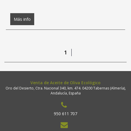
Más info
1
Venta de Aceite de Oliva Ecológico
Oro del Desierto, Ctra. Nacional 340, km. 474. 04200 Tabernas (Almería),
Andalucía, España
950 611 707