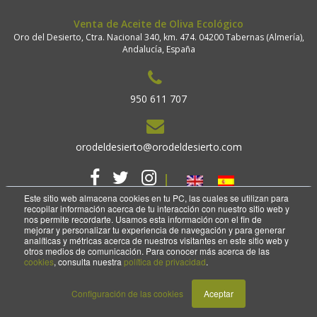
Venta de Aceite de Oliva Ecológico
Oro del Desierto, Ctra. Nacional 340, km. 474. 04200 Tabernas (Almería),
Andalucía, España
950 611 707
orodeldesierto@orodeldesierto.com
Este sitio web almacena cookies en tu PC, las cuales se utilizan para
recopilar información acerca de tu interacción con nuestro sitio web y
nos permite recordarte. Usamos esta información con el fin de
mejorar y personalizar tu experiencia de navegación y para generar
analíticas y métricas acerca de nuestros visitantes en este sitio web y
2018 Copyright. Oro del desierto.
otros medios de comunicación. Para conocer más acerca de las
Aviso legal
Política de privacidad
cookies
, consulta nuestra
política de privacidad
.
Configuración de las cookies
Aceptar