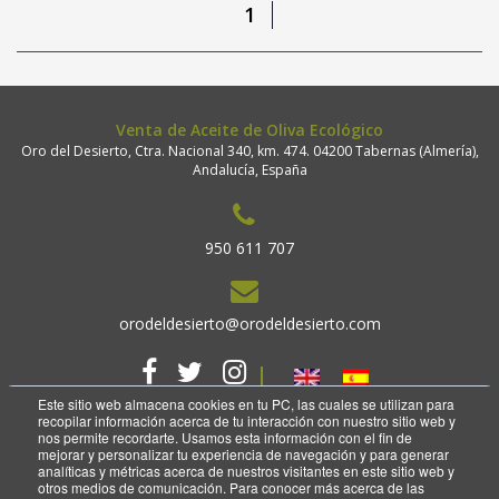
1
Venta de Aceite de Oliva Ecológico
Oro del Desierto, Ctra. Nacional 340, km. 474. 04200 Tabernas (Almería),
Andalucía, España
950 611 707
orodeldesierto@orodeldesierto.com
Este sitio web almacena cookies en tu PC, las cuales se utilizan para
recopilar información acerca de tu interacción con nuestro sitio web y
nos permite recordarte. Usamos esta información con el fin de
mejorar y personalizar tu experiencia de navegación y para generar
analíticas y métricas acerca de nuestros visitantes en este sitio web y
2018 Copyright. Oro del desierto.
otros medios de comunicación. Para conocer más acerca de las
Aviso legal
Política de privacidad