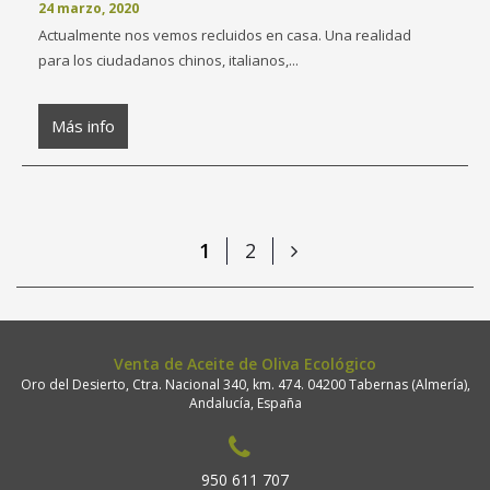
24 marzo, 2020
Actualmente nos vemos recluidos en casa. Una realidad
para los ciudadanos chinos, italianos,...
Más info
1
2
Venta de Aceite de Oliva Ecológico
Oro del Desierto, Ctra. Nacional 340, km. 474. 04200 Tabernas (Almería),
Andalucía, España
950 611 707