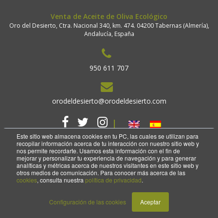
Venta de Aceite de Oliva Ecológico
Oro del Desierto, Ctra. Nacional 340, km. 474. 04200 Tabernas (Almería),
Andalucía, España
950 611 707
orodeldesierto@orodeldesierto.com
Este sitio web almacena cookies en tu PC, las cuales se utilizan para
recopilar información acerca de tu interacción con nuestro sitio web y
nos permite recordarte. Usamos esta información con el fin de
mejorar y personalizar tu experiencia de navegación y para generar
analíticas y métricas acerca de nuestros visitantes en este sitio web y
2018 Copyright. Oro del desierto.
otros medios de comunicación. Para conocer más acerca de las
Aviso legal
Política de privacidad
cookies
, consulta nuestra
política de privacidad
.
Configuración de las cookies
Aceptar