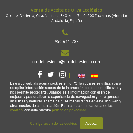
Venta de Aceite de Oliva Ecológico
Oro del Desierto, Ctra. Nacional 340, km. 474. 04200 Tabernas (Almería),
Andalucía, España
950 611 707
orodeldesierto@orodeldesierto.com
Este sitio web almacena cookies en tu PC, las cuales se utilizan para
recopilar información acerca de tu interacción con nuestro sitio web y
nos permite recordarte. Usamos esta información con el fin de
mejorar y personalizar tu experiencia de navegación y para generar
analíticas y métricas acerca de nuestros visitantes en este sitio web y
2018 Copyright. Oro del desierto.
otros medios de comunicación. Para conocer más acerca de las
Aviso legal
Política de privacidad
cookies
, consulta nuestra
política de privacidad
.
Configuración de las cookies
Aceptar