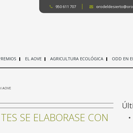
950 611 707
orodeldesierto@oro
PREMIOS
EL AOVE
AGRICULTURA ECOLÓGICA
ODD EN 
el AOVE
Úl
ENTES SE ELABORASE CON