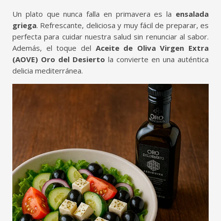
Un plato que nunca falla en primavera es la
ensalada
griega
. Refrescante, deliciosa y muy fácil de preparar, es
perfecta para cuidar nuestra salud sin renunciar al sabor.
Además, el toque del
Aceite de Oliva Virgen Extra
(AOVE) Oro del Desierto
la convierte en una auténtica
delicia mediterránea.