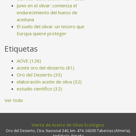
Junio en el olivar: comienza el
endurecimiento del hueso de
aceituna
El suelo del olivar: un tesoro que
Europa quiere proteger
Etiquetas
AOVE
(126)
aceite oro del desierto
(81)
Oro del Desierto
(33)
elaboración aceite de oliva
(32)
estudio científico
(32)
Ver todo
Venta de Aceite de Oliva Ecológico
Oro del Desierto, Ctra. Nacional 340, km. 474. 04200 Tabernas (Almería),
Andalucía, España