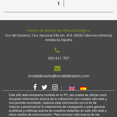
1
Venta de Aceite de Oliva Ecológico
Oro del Desierto, Ctra. Nacional 340, km. 474. 04200 Tabernas (Almería),
Andalucía, España
950 611 707
orodeldesierto@orodeldesierto.com
Este sitio web almacena cookies en tu PC, las cuales se utilizan para
recopilar información acerca de tu interacción con nuestro sitio web y
nos permite recordarte. Usamos esta información con el fin de
mejorar y personalizar tu experiencia de navegación y para generar
analíticas y métricas acerca de nuestros visitantes en este sitio web y
2018 Copyright. Oro del desierto.
otros medios de comunicación. Para conocer más acerca de las
Aviso legal
Política de privacidad